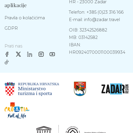
HR - 23000 Zadar
aplikacije
Telefon:
+385 (0)23 316 166
Pravila o kolačićima
E-mail:
info@zadar.travel
GDPR
OIB: 32342526882
MB: 03142582
IBAN:
Prati nas
HR0924070001100039934